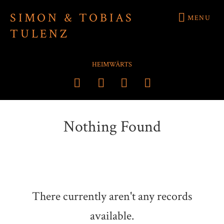
SIMON & TOBIAS
MENU
TULENZ
Audio-Player
HEIMWÄRTS
Nothing Found
There currently aren't any records
available.