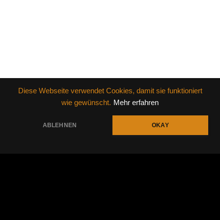
Diese Webseite verwendet Cookies, damit sie funktioniert
wie gewünscht.
Mehr erfahren
Powered by
AudioTheme
ABLEHNEN
OKAY
https://instagram.com/tulenz_brueder
Social Media Profiles
Impressum
Datenschutz
AGB
© 2026 Simon & Tobias Tulenz