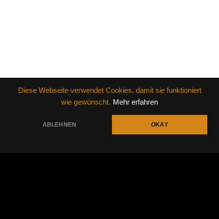
Diese Webseite verwendet Cookies, damit sie funktioniert
wie gewünscht.
Mehr erfahren
Powered by
AudioTheme
ABLEHNEN
OKAY
https://instagram.com/tulenz_bruede
Social Media Profiles
Impressum
Datenschutz
AGB
© 2026 Simon & Tobias Tulenz